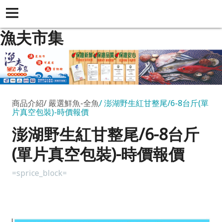
漁夫市集
商品介紹
嚴選鮮魚-全魚
澎湖野生紅甘整尾/6-8台斤(單
片真空包裝)-時價報價
澎湖野生紅甘整尾/6-8台斤
(單片真空包裝)-時價報價
=sprice_block=