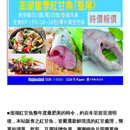
■
澎湖紅甘魚整年度最肥美的時令，約在冬至前至清明
後，本站販售之紅甘魚，皆嚴選新鮮現流的紅甘處理，簡
單的清蒸、乾煎、豆腐味噌魚湯、涮涮鍋魚片等簡單做