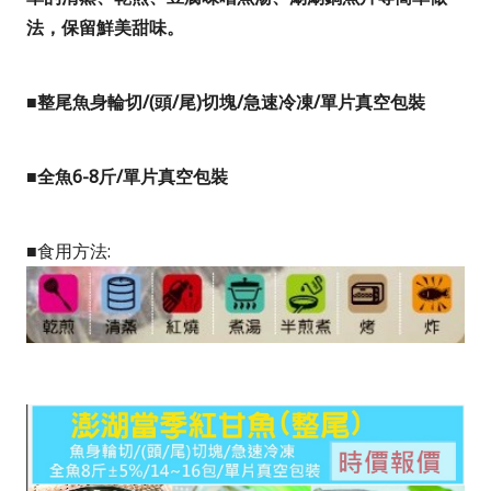
法，保留鮮美甜味。
■整尾
魚身輪切/(頭/尾)切塊/急速冷凍/
單片真空包裝
■
全魚6-8斤
/單片真空包裝
■
食用方法
: