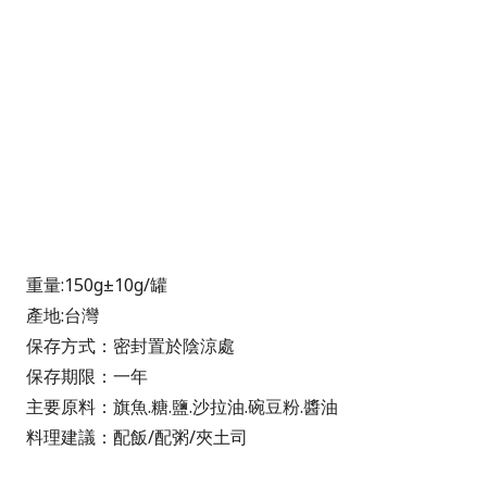
重量:150g±10g/罐
產地:台灣
保存方式：密封置於陰涼處
保存期限：一年
主要原料：旗魚.糖.鹽.沙拉油.碗豆粉.醬油
料理建議：配飯/配粥/夾土司