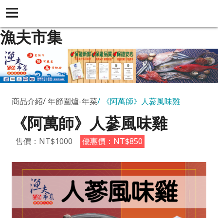
漁夫市集
商品介紹
年節圍爐-年菜
《阿萬師》人蔘風味雞
《阿萬師》人蔘風味雞
售價：NT$1000
優惠價：NT$850