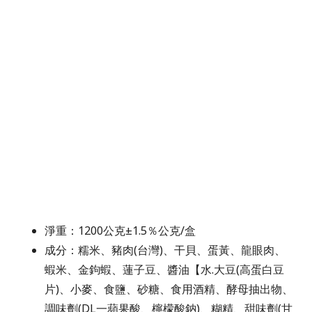
淨重：1200公克±1.5％公克/盒
成分：糯米、豬肉(台灣)、干貝、蛋黃、龍眼肉、
蝦米、金鉤蝦、蓮子豆、醬油【水.大豆(高蛋白豆
片)、小麥、食鹽、砂糖、食用酒精、酵母抽出物、
調味劑(DL一蘋果酸、檸檬酸鈉)、糊精、甜味劑(甘