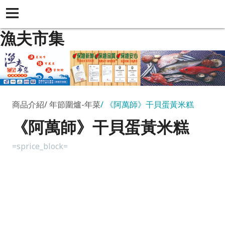
漁夫市集
商品介紹
年節圍爐-年菜
《阿萬師》干貝蛋黃米糕
《阿萬師》干貝蛋黃米糕
=sprice_block=