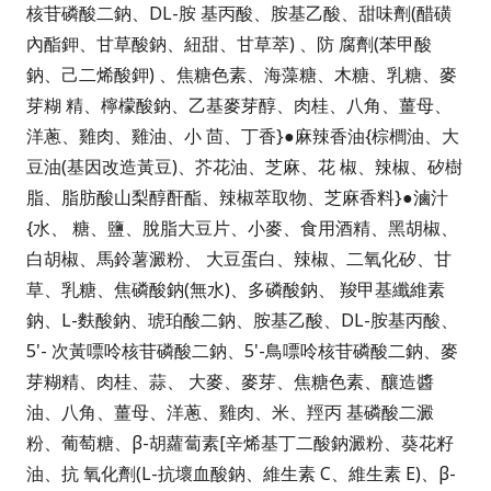
核苷磷酸二鈉、DL-胺 基丙酸、胺基乙酸、甜味劑(醋磺
內酯鉀、甘草酸鈉、紐甜、甘草萃) 、防 腐劑(苯甲酸
鈉、己二烯酸鉀) 、焦糖色素、海藻糖、木糖、乳糖、麥
芽糊 精、檸檬酸鈉、乙基麥芽醇、肉桂、八角、薑母、
洋蔥、雞肉、雞油、小 茴、丁香}●麻辣香油{棕櫚油、大
豆油(基因改造黃豆)、芥花油、芝麻、花 椒、辣椒、矽樹
脂、脂肪酸山梨醇酐酯、辣椒萃取物、芝麻香料}●滷汁
{水、 糖、鹽、脫脂大豆片、小麥、食用酒精、黑胡椒、
白胡椒、馬鈴薯澱粉、 大豆蛋白、辣椒、二氧化矽、甘
草、乳糖、焦磷酸鈉(無水)、多磷酸鈉、 羧甲基纖維素
鈉、L-麩酸鈉、琥珀酸二鈉、胺基乙酸、DL-胺基丙酸、
5'- 次黃嘌呤核苷磷酸二鈉、5'-鳥嘌呤核苷磷酸二鈉、麥
芽糊精、肉桂、蒜、 大麥、麥芽、焦糖色素、釀造醬
油、八角、薑母、洋蔥、雞肉、米、羥丙 基磷酸二澱
粉、葡萄糖、β-胡蘿蔔素[辛烯基丁二酸鈉澱粉、葵花籽
油、抗 氧化劑(L-抗壞血酸鈉、維生素 C、維生素 E)、β-