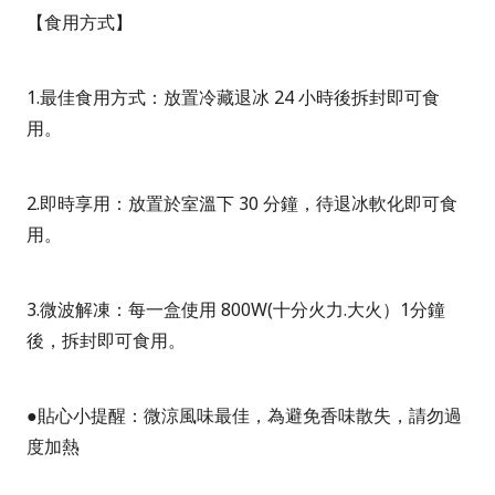
【食用方式】
1.
最佳食用方式：放置冷藏退冰
24
小時後拆封即可食
用。
2.
即時享用：放置於室溫下
30
分鐘，待退冰軟化即可食
用。
3.
微波解凍：每一盒使用
800W(
十分火力
.
大火）1分鐘
後，拆封即可食用。
●
貼心小提醒：微涼風味最佳，為避免香味散失，請勿過
度加熱