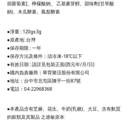
胡蘿蔔素]、檸檬酸鈉、 乙基麥芽醇、甜味劑(甘草酸
鈉)、木瓜酵素、鳳梨酵素
●淨重
: 120g
±
3g
●原產地
:
台灣
●保存期限
:
一年
●保存方法及條件：須冷凍
-18
℃以下
●有效日期
:
請詳見包裝正面
(
西元年
/
月
/
日
)
●國內負責廠商：華育樂活股份有限公司
●地址：台中市北屯區陳平一街
87
號
●電話：
04-22968368
●
本產品含有芝麻、花生、牛奶
(
乳糖
)
、大豆、含有麩質
的穀類及其製品
之過敏原
本