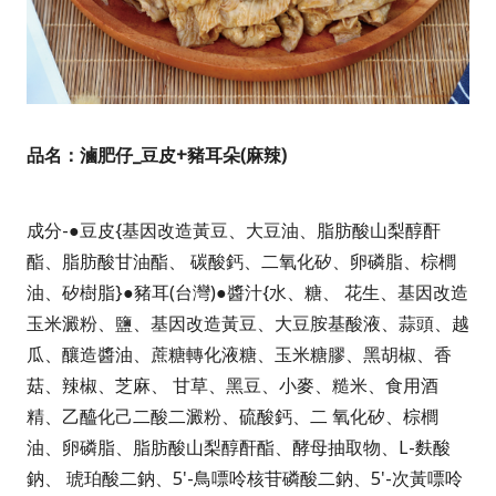
品名：滷肥仔_豆皮+豬耳朵(麻辣)
成分
-●豆皮{基因改造黃豆、大豆油、脂肪酸山梨醇酐
酯、脂肪酸甘油酯、 碳酸鈣、二氧化矽、卵磷脂、棕櫚
油、矽樹脂}●豬耳(台灣)●醬汁{水、糖、 花生、基因改造
玉米澱粉、鹽、基因改造黃豆、大豆胺基酸液、蒜頭、越
瓜、釀造醬油、蔗糖轉化液糖、玉米糖膠、黑胡椒、香
菇、辣椒、芝麻、 甘草、黑豆、小麥、糙米、食用酒
精、乙醯化己二酸二澱粉、硫酸鈣、二 氧化矽、棕櫚
油、卵磷脂、脂肪酸山梨醇酐酯、酵母抽取物、L-麩酸
鈉、 琥珀酸二鈉、5'-鳥嘌呤核苷磷酸二鈉、5'-次黃嘌呤