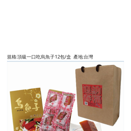
規格:
頂級一口吃烏魚子12包/盒
產地:台灣