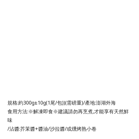
規格:約300g±10g(1尾/包))(需磅重)/
產地:澎湖外海
食用方法
:
※
解凍即食
※建議請勿再烹煮,才能享有天然鮮
味
/
沾醬:芥茉醬+醬油/沙拉醬/或燻烤熟小卷