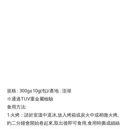
規格 : 300g±10g(包)/
產地 : 澎湖
※
通過TUV重金屬檢驗
食用方法
:
1.火烤：請於室溫中退冰,放入烤箱或炭火中或稍微火烤,
約二分鐘會開始卷起來,取出後即可食用,食用時撕成細絲