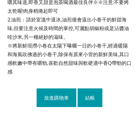
嚼其味道,即香又甜是泡茶喝酒最佳良伴
※※注意:不要烤
太乾喔!肉身稍捲起即可
2.油煎：請於室溫中退冰,油煎後會逼出小卷干的鮮甜海
味,但要注意火候及時間的掌控,可灑點胡椒粉或是沾醬油
哇沙米,另一種絕妙的滋味。
※
將新鮮現撈小卷在太陽下曝曬一日的小卷干,經過暖陽
和海風吹彿過的小卷干,除保有原來小管的新鮮美味,其口
感軟嫩中帶有嚼勁,喜歡自然甜味與軟硬適中香Q帶勁的口
感
放進購物車
結帳