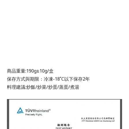
商品重量:190g±10g/盒
保存方式與期限：冷凍-18˚C以下保存2年
料理建議:炒飯/炒菜/炒蛋/蒸蛋/煮湯