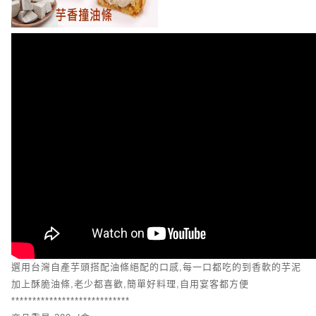
選用台灣自產芋頭搭配油條絕配的口感,每一口都吃的到香軟的芋泥
加上酥脆油條,老少都喜歡,簡單好料理,自用宴客都方便
****************************