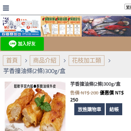
漁夫市集
首頁
商品介紹
花枝加工類
芋香撞油條(2條)300g/盒
芋香撞油條(2條)300g/盒
售價 NT$ 280
優惠價 NT$
250