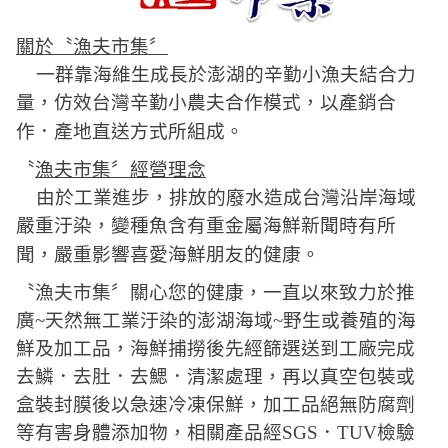
關於〝漁夫市集〞
一群靠海維生成長於澎湖的辛勤小漁夫結合力
量，仿效台灣辛勤小農夫合作模式，以產銷合
。
作．產地直送方式所組成
〝
漁夫市集〞經營理念
由於工業進步，排放的廢水造成台灣沿岸海域
嚴重汙染，變種魚含有重金屬海鮮新聞時有所
。
聞，嚴重影響喜愛海鮮朋友的健康
〝漁夫市集〞關心您的健康，一直以來致力於推
廣
~
天然無工業汙染的澎湖海域
~
野生或養殖的海
鮮及加工品，海鮮捕撈後先經篩選送到工廠完成
去鱗．去肚．去鰓．清潔處理，再以真空包裝或
盒裝封膜後以急速冷凍保鮮，加工品絕無防腐劑
等有害身體添加物，相關產品經
SGS
．
TUV
檢驗