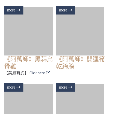
《阿萬師》黑蒜烏
《阿萬師》開運筍
骨雞
乾蹄膀
【美鳳有約】
Click here