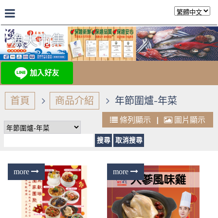
漁夫市集
首頁
商品介紹
年節圍爐-年菜
條列顯示
|
圖片顯示