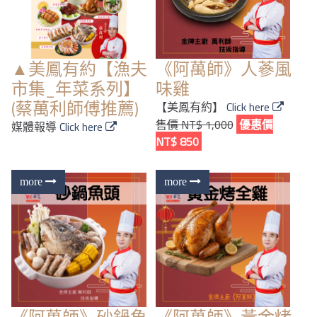
▲美鳳有約【漁夫
《阿萬師》人蔘風
市集_年菜系列】
味雞
(蔡萬利師傅推薦)
【美鳳有約】
Click here
售價 NT$ 1,000
優惠價
媒體報導
Click here
NT$ 850