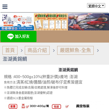
漁夫市集
首頁
商品介紹
嚴選鮮魚-全魚
澎湖黃錫鯛
澎湖黃錫鯛
規格 :400~500g±10%(秤重計價)/
產地 :澎湖
清蒸/紅燒/醬醋/油煎/破布仔混煮皆適宜
食用方法
:
※
魚體已完成去鱗
/
去腸
/
去鰓處理
,
解凍後即可料理
※澎湖縣漁會產銷履歷(澎湖優鮮)認證
※通過SGS
重金屬
檢驗