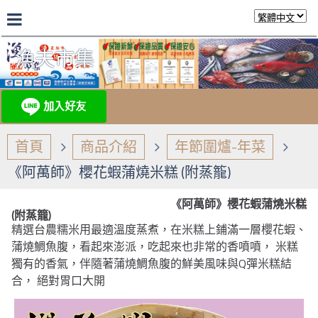
漁夫市集
首頁
商品介紹
年節圍爐-年菜
《阿萬師》櫻花蝦蒲燒米糕 (附蒸籠)
《阿萬師》櫻花蝦蒲燒米糕
(附蒸籠)
精選台農糯米用最適溫度蒸煮，在米糕上鋪滿一層櫻花蝦、
蒲燒鯛魚腹，看起來澎派，吃起來也非常的香噴噴， 米糕
獨有的香氣，伴隨著蒲燒鯛魚腹的鮮美風味與Q彈米糕結
合， 絕對胃口大開